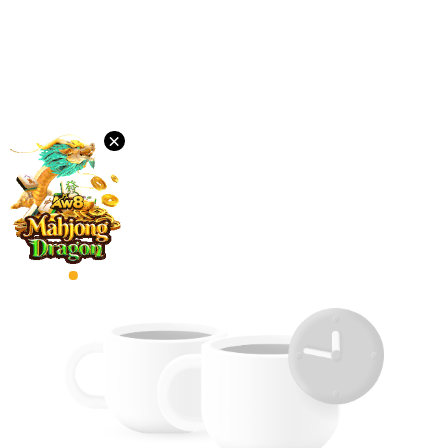
排
行
榜
语
言
PC
×
版
下
载
VIP
代
理