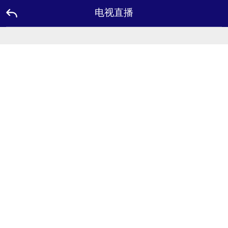
电视直播
主
页
面
优
惠
活
动
品
牌
大
使
联
系
我
们