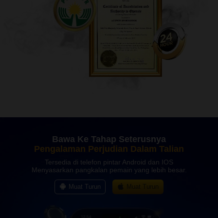
Bawa Ke Tahap Seterusnya
Pengalaman Perjudian Dalam Talian
Tersedia di telefon pintar Android dan IOS
Menyasarkan pangkalan pemain yang lebih besar.
Muat Turun
Muat Turun