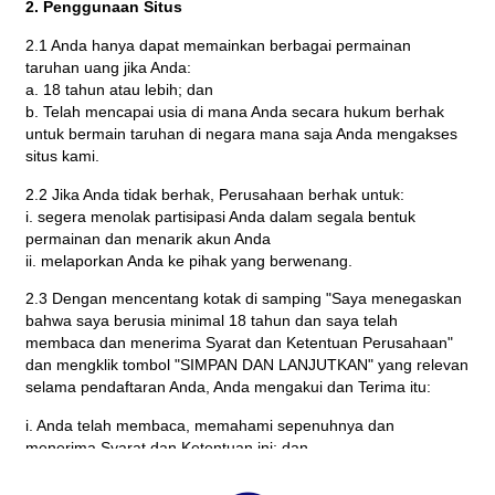
2. Penggunaan Situs
2.1 Anda hanya dapat memainkan berbagai permainan
taruhan uang jika Anda:
a. 18 tahun atau lebih; dan
b. Telah mencapai usia di mana Anda secara hukum berhak
untuk bermain taruhan di negara mana saja Anda mengakses
situs kami.
2.2 Jika Anda tidak berhak, Perusahaan berhak untuk:
i. segera menolak partisipasi Anda dalam segala bentuk
permainan dan menarik akun Anda
ii. melaporkan Anda ke pihak yang berwenang.
2.3 Dengan mencentang kotak di samping "Saya menegaskan
bahwa saya berusia minimal 18 tahun dan saya telah
membaca dan menerima Syarat dan Ketentuan Perusahaan"
dan mengklik tombol "SIMPAN DAN LANJUTKAN" yang relevan
selama pendaftaran Anda, Anda mengakui dan Terima itu:
i. Anda telah membaca, memahami sepenuhnya dan
menerima Syarat dan Ketentuan ini; dan
ii. Syarat dan Ketentuan ini merupakan perjanjian yang
mengikat secara hukum ("Perjanjian") antara Anda dan