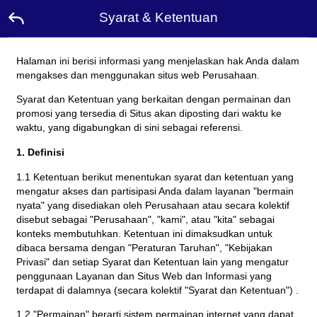
Syarat & Ketentuan
Halaman ini berisi informasi yang menjelaskan hak Anda dalam
Beranda
mengakses dan menggunakan situs web Perusahaan.
Syarat dan Ketentuan yang berkaitan dengan permainan dan
Promosi
promosi yang tersedia di Situs akan diposting dari waktu ke
waktu, yang digabungkan di sini sebagai referensi.
Duta
1. Definisi
1.1 Ketentuan berikut menentukan syarat dan ketentuan yang
Hubungi
mengatur akses dan partisipasi Anda dalam layanan "bermain
nyata" yang disediakan oleh Perusahaan atau secara kolektif
Papan
disebut sebagai "Perusahaan", "kami", atau "kita" sebagai
Peringkat
konteks membutuhkan. Ketentuan ini dimaksudkan untuk
dibaca bersama dengan "Peraturan Taruhan", "Kebijakan
Privasi" dan setiap Syarat dan Ketentuan lain yang mengatur
Bahasa
penggunaan Layanan dan Situs Web dan Informasi yang
terdapat di dalamnya (secara kolektif "Syarat dan Ketentuan") .
Desktop
1.2 "Permainan" berarti sistem permainan internet yang dapat