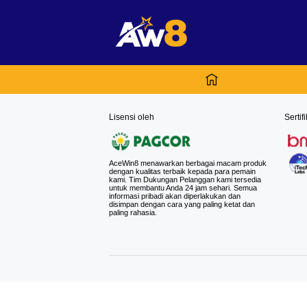
Lisensi oleh
Sertif
AceWin8 menawarkan berbagai macam produk
dengan kualitas terbaik kepada para pemain
kami. Tim Dukungan Pelanggan kami tersedia
untuk membantu Anda 24 jam sehari. Semua
informasi pribadi akan diperlakukan dan
disimpan dengan cara yang paling ketat dan
paling rahasia.