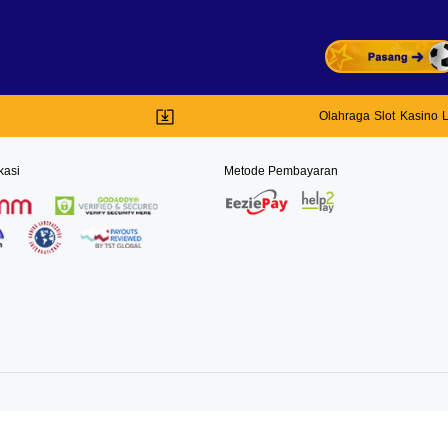
Olahraga
Slot
Kasino
L
ikasi
Metode Pembayaran