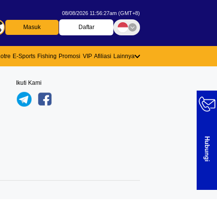
08/08/2026 11:56:27am (GMT+8)
Masuk
Daftar
otre
E-Sports
Fishing
Promosi
VIP
Afiliasi
Lainnya
Ikuti Kami
Hubungi