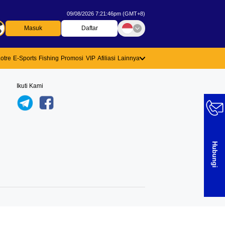
09/08/2026 7:21:46pm (GMT+8)
Masuk
Daftar
otre
E-Sports
Fishing
Promosi
VIP
Afiliasi
Lainnya
Ikuti Kami
Hubungi